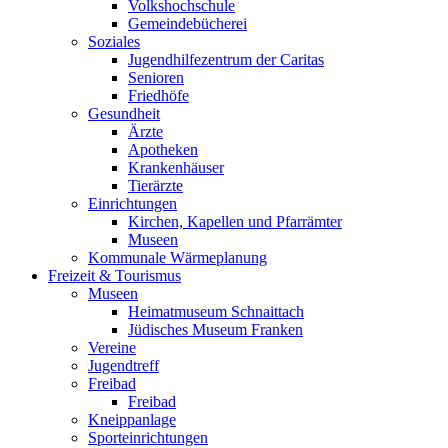
Volkshochschule
Gemeindebücherei
Soziales
Jugendhilfezentrum der Caritas
Senioren
Friedhöfe
Gesundheit
Ärzte
Apotheken
Krankenhäuser
Tierärzte
Einrichtungen
Kirchen, Kapellen und Pfarrämter
Museen
Kommunale Wärmeplanung
Freizeit & Tourismus
Museen
Heimatmuseum Schnaittach
Jüdisches Museum Franken
Vereine
Jugendtreff
Freibad
Freibad
Kneippanlage
Sporteinrichtungen