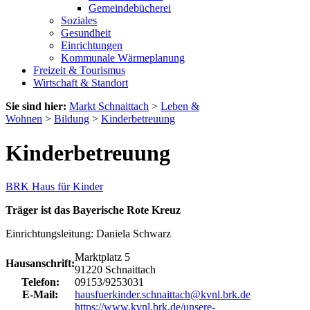
Gemeindebücherei
Soziales
Gesundheit
Einrichtungen
Kommunale Wärmeplanung
Freizeit & Tourismus
Wirtschaft & Standort
Sie sind hier:
Markt Schnaittach
>
Leben &
Wohnen
>
Bildung
>
Kinderbetreuung
Kinderbetreuung
BRK Haus für Kinder
Träger ist das Bayerische Rote Kreuz
Einrichtungsleitung: Daniela Schwarz
Marktplatz 5
Hausanschrift:
91220 Schnaittach
Telefon:
09153/9253031
E-Mail:
hausfuerkinder.schnaittach@kvnl.brk.de
https://www.kvnl.brk.de/unsere-