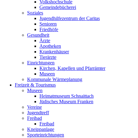
Volkshochschule
Gemeindebücherei
Soziales
Jugendhilfezentrum der Caritas
Senioren
Friedhöfe
Gesundheit
Ärzte
Apotheken
Krankenhäuser
Tierärzte
Einrichtungen
Kirchen, Kapellen und Pfarrämter
Museen
Kommunale Wärmeplanung
Freizeit & Tourismus
Museen
Heimatmuseum Schnaittach
Jüdisches Museum Franken
Vereine
Jugendtreff
Freibad
Freibad
Kneippanlage
Sporteinrichtungen