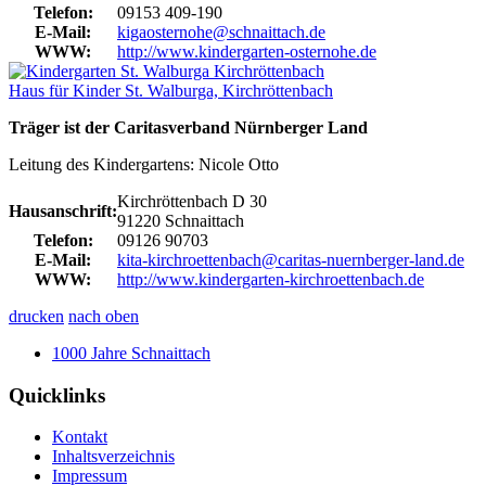
Telefon:
09153 409-190
E-Mail:
kigaosternohe@schnaittach.de
WWW:
http://www.kindergarten-osternohe.de
Haus für Kinder St. Walburga, Kirchröttenbach
Träger ist der Caritasverband Nürnberger Land
Leitung des Kindergartens: Nicole Otto
Kirchröttenbach D 30
Hausanschrift:
91220 Schnaittach
Telefon:
09126 90703
E-Mail:
kita-kirchroettenbach@caritas-nuernberger-land.de
WWW:
http://www.kindergarten-kirchroettenbach.de
drucken
nach oben
1000 Jahre Schnaittach
Quicklinks
Kontakt
Inhaltsverzeichnis
Impressum