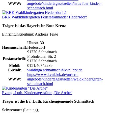
WWW:
angebote/kindertagesstaetten/haus-fuer-kinder-
schnaittach.html
BRK Waldkindergarten Feuersalamander Hedersdorf
Träger ist das Bayerische Rote Kreuz
Einrichtungsleitung: Andreas Teige
Uhustr. 30
Hausanschrift:
Hedersdorf
91220 Schnaittach
Frohnleitner Str. 2
Postanschrift:
91220 Schnaittach
Mobil:
0151/46742289
E-Mail:
waldkiga.schnaittach@kvnl.brk.de
https://www.kvnl.brk.de/unsere-
WWW:
angebote/kindertagesstaetten/waldkindergarten-
schnaittach.html
Evang.-Luth. Kindertagesstätte „Die Arche“
Träger ist die Ev.-Luth. Kirchengemeinde Schnaittach
Schwemmer (Leitung),