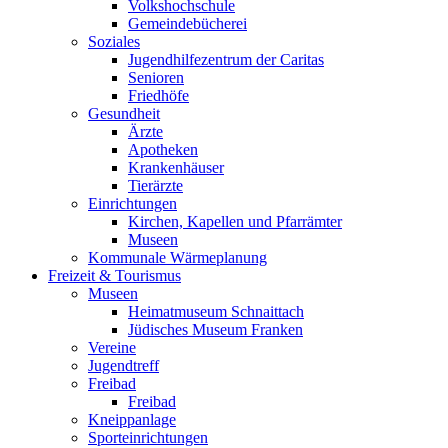
Volkshochschule
Gemeindebücherei
Soziales
Jugendhilfezentrum der Caritas
Senioren
Friedhöfe
Gesundheit
Ärzte
Apotheken
Krankenhäuser
Tierärzte
Einrichtungen
Kirchen, Kapellen und Pfarrämter
Museen
Kommunale Wärmeplanung
Freizeit & Tourismus
Museen
Heimatmuseum Schnaittach
Jüdisches Museum Franken
Vereine
Jugendtreff
Freibad
Freibad
Kneippanlage
Sporteinrichtungen