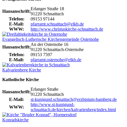
Erlanger Straße 18
Hausanschrift:
91220 Schnaittach
Telefon:
09153 97144
E-Mail:
pfarramt.schnaittach@elkb.de
WWW:
http://www.christuskirche-schnaittach.de
Evangelisch-Lutherische Kirchengemeinde Osternohe
An der Osternohe 16
Hausanschrift:
91220 Schnaittach-Osternohe
Telefon:
09153 7597
E-Mail:
pfarramt.osternohe@elkb.de
Kalvarienberg Kirche
Katholische Kirche
Erlanger Straße
Hausanschrift:
91220 Schnaittach
E-Mail:
st-kunigund.schnaittach@erzbistum-bamberg.de
http://www.st-kunigund-
WWW:
schnaittach.de/kirchen/kalvarienberg/index.html
Konradskirche