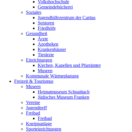
Volkshochschule
Gemeindebücherei
Soziales
Jugendhilfezentrum der Caritas
Senioren
Friedhöfe
Gesundheit
Ärzte
Apotheken
Krankenhäuser
Tierärzte
Einrichtungen
Kirchen, Kapellen und Pfarrämter
Museen
Kommunale Wärmeplanung
Freizeit & Tourismus
Museen
Heimatmuseum Schnaittach
Jüdisches Museum Franken
Vereine
Jugendtreff
Freibad
Freibad
Kneippanlage
Sporteinrichtungen