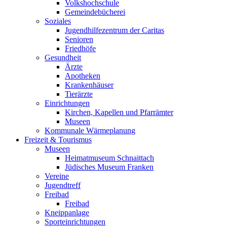
Volkshochschule
Gemeindebücherei
Soziales
Jugendhilfezentrum der Caritas
Senioren
Friedhöfe
Gesundheit
Ärzte
Apotheken
Krankenhäuser
Tierärzte
Einrichtungen
Kirchen, Kapellen und Pfarrämter
Museen
Kommunale Wärmeplanung
Freizeit & Tourismus
Museen
Heimatmuseum Schnaittach
Jüdisches Museum Franken
Vereine
Jugendtreff
Freibad
Freibad
Kneippanlage
Sporteinrichtungen