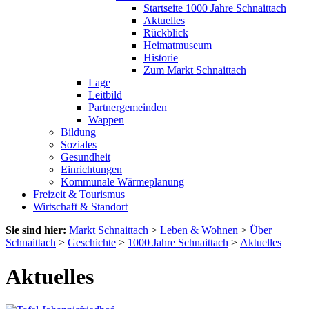
Startseite 1000 Jahre Schnaittach
Aktuelles
Rückblick
Heimatmuseum
Historie
Zum Markt Schnaittach
Lage
Leitbild
Partnergemeinden
Wappen
Bildung
Soziales
Gesundheit
Einrichtungen
Kommunale Wärmeplanung
Freizeit & Tourismus
Wirtschaft & Standort
Sie sind hier:
Markt Schnaittach
>
Leben & Wohnen
>
Über
Schnaittach
>
Geschichte
>
1000 Jahre Schnaittach
>
Aktuelles
Aktuelles