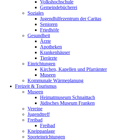
Volkshochschule
Gemeindebücherei
Soziales
Jugendhilfezentrum der Caritas
Senioren
Friedhöfe
Gesundheit
Ärzte
Apotheken
Krankenhäuser
Tierärzte
Einrichtungen
Kirchen, Kapellen und Pfarrämter
Museen
Kommunale Wärmeplanung
Freizeit & Tourismus
Museen
Heimatmuseum Schnaittach
Jüdisches Museum Franken
Vereine
Jugendtreff
Freibad
Freibad
Kneippanlage
Sporteinrichtungen