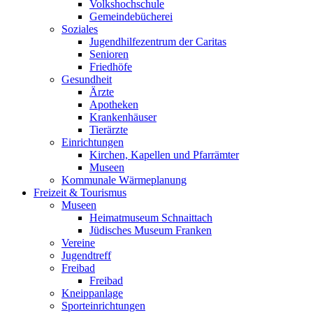
Volkshochschule
Gemeindebücherei
Soziales
Jugendhilfezentrum der Caritas
Senioren
Friedhöfe
Gesundheit
Ärzte
Apotheken
Krankenhäuser
Tierärzte
Einrichtungen
Kirchen, Kapellen und Pfarrämter
Museen
Kommunale Wärmeplanung
Freizeit & Tourismus
Museen
Heimatmuseum Schnaittach
Jüdisches Museum Franken
Vereine
Jugendtreff
Freibad
Freibad
Kneippanlage
Sporteinrichtungen